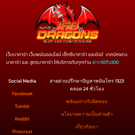
เว็บบาคาร่า เว็บพนันออนไลน์ เซ็กซี่บาคาร่า และยังมี เทคนิคแทง
บาคาร่า และ สูตรบาคาร่า ให้บริการกับทุกท่าน
ฝาก10รับ100
Social Media
สายด่วนปรึกษาปัญหาพนันโทร 1323
ตลอด 24 ชั่วโมง
Facebook
พนันอย่างรับผิดชอบ
Tumblr
นโยบายความเป็นส่วนตัว
Reddit
เกี่ยวกับเรา
Pinterest