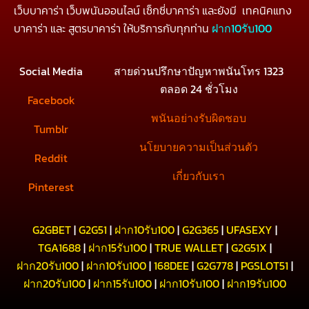
เว็บบาคาร่า เว็บพนันออนไลน์ เซ็กซี่บาคาร่า และยังมี เทคนิคแทง
บาคาร่า และ สูตรบาคาร่า ให้บริการกับทุกท่าน
ฝาก10รับ100
Social Media
สายด่วนปรึกษาปัญหาพนันโทร 1323
ตลอด 24 ชั่วโมง
Facebook
พนันอย่างรับผิดชอบ
Tumblr
นโยบายความเป็นส่วนตัว
Reddit
เกี่ยวกับเรา
Pinterest
G2GBET
|
G2G51
|
ฝาก10รับ100
|
G2G365
|
UFASEXY
|
TGA1688
|
ฝาก15รับ100
|
TRUE WALLET
|
G2G51X
|
ฝาก20รับ100
|
ฝาก10รับ100
|
168DEE
|
G2G778
|
PGSLOT51
|
ฝาก20รับ100
|
ฝาก15รับ100
|
ฝาก10รับ100
|
ฝาก19รับ100