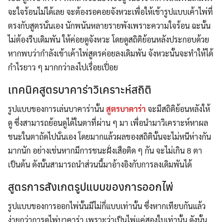
จะใจร้อนไม่ได้เลย จะต้องรอคอยจังหวะเพื่อให้เข้ารูปแบบเค้าไพ่ที่
ตรงกับสูตรนั่นเอง นักพนันหลายรายพังเพราะความใจร้อน ฉะนั้น
ไม่ต้องรีบเดิมพัน ให้ค่อยดูจังหวะ โดยดูสถิติย้อนหลังประกอบด้วย
หากพบว่ากำลังเข้าเค้าไพ่สูตรค่อยลงเดิมพัน จังหวะนั้นจะทำให้ได้
กำไรยาว ๆ มากกว่าลงไปเรื่อยเปื่อย
เทคนิคสูตรบาคาร่าวิเคราะห์สถิติ
รูปแบบของการเล่นบาคาร่านั้น
สูตรบาคาร่า
จะมีสถิติย้อนหลังให้
ดู ซึ่งสามารถย้อนดูได้ในตาที่ผ่าน ๆ มา เพื่อนำมาวิเคราะห์หาผล
ชนะในตาถัดไปนั่นเอง โดยมากแล้วผลของสถิตินั้นจะไม่หนีห่างกัน
มากนัก อย่างเช่นหากมีการชนะฝั่งเสือติด ๆ กัน จะไม่เกิน 8 ตา
เป็นต้น ดังนั้นสามารถนำส่วนนี้มาอ้างอิงกับการลงเดิมพันได้
สูตรการสังเกตรูปแบบของการออกไพ่
รูปแบบของการออกไพ่นั้นมีไม่กี่แบบเท่านั้น ซึ่งหากเทียบกันแล้ว
ง่ายกว่าการดูไพ่บาคาร่า เพราะว่าเป็นไพ่แค่สองใบเท่านั้น ดังนั้น