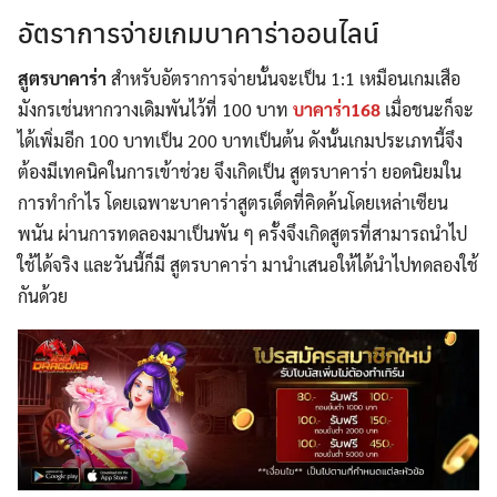
อัตราการจ่ายเกมบาคาร่าออนไลน์
สูตรบาคาร่า
สำหรับอัตราการจ่ายนั้นจะเป็น 1:1 เหมือนเกมเสือ
มังกรเช่นหากวางเดิมพันไว้ที่ 100 บาท
บาคาร่า168
เมื่อชนะก็จะ
ได้เพิ่มอีก 100 บาทเป็น 200 บาทเป็นต้น ดังนั้นเกมประเภทนี้จึง
ต้องมีเทคนิคในการเข้าช่วย จึงเกิดเป็น สูตรบาคาร่า ยอดนิยมใน
การทำกำไร โดยเฉพาะบาคาร่าสูตรเด็ดที่คิดค้นโดยเหล่าเซียน
พนัน ผ่านการทดลองมาเป็นพัน ๆ ครั้งจึงเกิดสูตรที่สามารถนำไป
ใช้ได้จริง และวันนี้ก็มี สูตรบาคาร่า มานำเสนอให้ได้นำไปทดลองใช้
กันด้วย