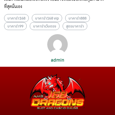
ที่สุดนั่นเอง
บาคาร่า168
บาคาร่า168 vip
บาคาร่า888
บาคาร่า99
บาคาร่าเว็บตรง
สูตรบาคาร่า
admin