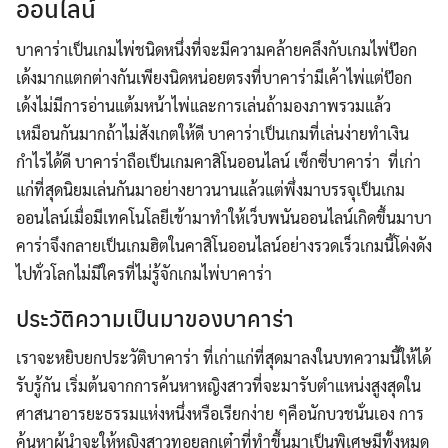
ออนไลน์
บาคาร่าเป็นเกมไพ่ชนิดหนึ่งที่จะมีความคล้ายคลึงกับเกมไพ่ป๊อก
เด้งมากแตกต่างกันเพียงนิดหน่อยตรงที่บาคาร่ามีเค้าไพ่แต่ป๊อก
เด้งไม่มีการอ่านแต้มหน้าไพ่และการเล่นถ้ามองภาพรวมแล้ว
เหมือนกันมากถ้าไม่สังเกตให้ดี บาคาร่าเป็นเกมที่เล่นง่ายทำเงิน
กำไรได้ดี บาคาร่าถือเป็นเกมคาสิโนออนไลน์ เซ็กซี่บาคาร่า ที่เก่า
แก่ที่สุดนิยมเล่นกันมาอย่างยาวนานแล้วแต่พึ่งมาบรรจุเป็นเกม
ออนไลน์เมื่อมีเทคโนโลยีเข้ามาทำให้เว็บพนันออนไลน์เกิดขึ้นมาบา
คาร่าจึงกลายเป็นเกมฮิตในคาสิโนออนไลน์อย่างรวดเร็วเกมนี้โด่งดัง
ไปทั่วโลกไม่มีใครที่ไม่รู้จักเกมไพ่บาคาร่า
ประวัติความเป็นมาของบาคาร่า
เราจะหยิบยกประวัติบาคาร่า ที่เก่าแก่ที่สุดมาลงในบทความนี้ให้ได้
รับรู้กัน เริ่มต้นจากการค้นหาหญิงสาวที่จะมารับตำแหน่งสูงสุดใน
ศาสนาอารยะธรรมแห่งหนึ่งหรือเรียกง่าย ๆคือนักบวชนั่นเอง การ
ค้นหาผู้นำจะให้หญิงสาวทอยลูกเต๋าที่ทำขึ้นมาเป็นพิเศษมีทั้งหมด