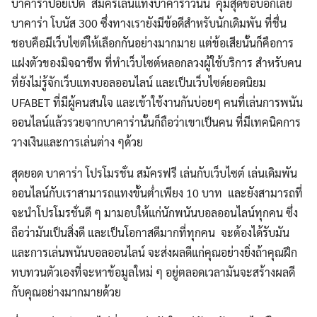
บาคาร่าปอยเปต สมัครเล่นแทงบาคาร่าวันนี้ คุ้มสุดขอบอกเลย
บาคาร่า โบนัส 300 ซึ่งทางเรายังมีข้อดีสำหรับนักเดิมพัน ที่ชื่น
ชอบคือมีเว็บไซต์ให้เลือกกันอย่างมากมาย แต่ข้อเสียนั้นก็คือการ
แฝงตัวของมิจฉาชีพ ที่ทำเว็บไซต์หลอกลวงผู้ใช้บริการ สำหรับคน
ที่ยังไม่รู้จักเว็บแทงบอลออนไลน์ และเป็นเว็บไซด์ยอดนิยม
UFABET ที่มีผู้คนสนใจ และเข้าใช้งานกันบ่อยๆ คนที่เล่นการพนัน
ออนไลน์แล้วรวยจากบาคาร่านั้นก็ถือว่าเขาเป็นคน ที่มีเทคนิคการ
วางเงินและการเล่นต่าง ๆด้วย
สุดยอด บาคาร่า โปรโมรชั่น สมัครฟรี เล่นกับเว็บไซต์ เล่นเดิมพัน
ออนไลน์กับเราสามารถแทงขั้นต่ำเพียง 10 บาท และยังสามารถที่
จะนำโปรโมรชั่นดี ๆ มามอบให้แก่นักพนันบอลออนไลน์ทุกคน ซึ่ง
ถือว่ามันเป็นสิ่งดี และเป็นโอกาสดีมากที่ทุกคน จะต้องได้รับมัน
และการเล่นพนันบอลออนไลน์ จะส่งผลดีแก่คุณอย่างยิ่งถ้าคุณฝึก
ทบทวนตัวเองที่จะหาข้อมูลใหม่ ๆ อยู่ตลอดเวลามันจะสร้างผลดี
กับคุณอย่างมากมายด้วย