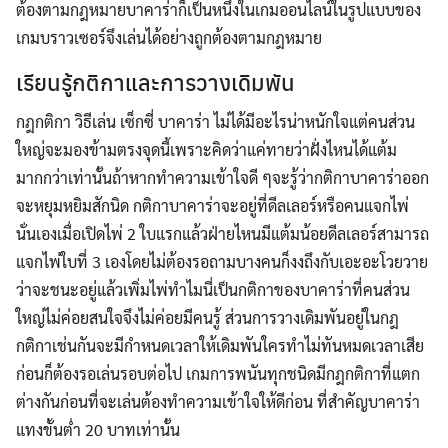
ต้องตามกฎหมายบาคาร่าก็เป็นหนึ่งในเกมออนไลน์ในรูปแบบของ
เกมบราวเซอร์จึงเล่นได้อย่างถูกต้องตามกฎหมาย
เรียนรู้กติกาและการวางเดิมพัน
กฎกติกา วิธีเล่น เซ็กซี่ บาคาร่า ไม่ได้มีอะไรน่าหนักใจแต่คนส่วน
ใหญ่จะมองข้ามตรงจุดนี้เพราะคิดว่าแค่ทายว่าฝั่งไหนได้แต้ม
มากกว่าเท่านั้นถ้าหากทำความเข้าใจดี ๆจะรู้ว่ากติกาบาคาร่าออก
จะหยุมหยิมสักนิด กติกาบาคาร่าจะอยู่ที่ดีลเลอร์หรือคนแจกไพ่
นั่นเองเมื่อเปิดไพ่ 2 ใบแรกแล้วฝ่ายไหนมีแต้มน้อยดีลเลอร์สามารถ
แจกไพ่ใบที่ 3 เองโดยไม่ต้องรอถามบางคนก็งงถึงกับเอะอะโวยวาย
ว่าจะชนะอยู่แล้วเพิ่มไพ่ทำไมนี่เป็นกติกาของบาคาร่าที่คนส่วน
ใหญ่ไม่ค่อยสนใจจึงไม่ค่อยมีคนรู้ ส่วนการวางเดิมพันอยู่ในกฎ
กติกาเช่นกันจะมีกำหนดเวลาให้เดิมพันใครทำไม่ทันหมดเวลาเสีย
ก่อนก็ต้องรอเล่นรอบต่อไป เกมการพนันทุกชนิดมีกฎกติกาที่แตก
ต่างกันก่อนที่จะเล่นต้องทำความเข้าใจให้ดีก่อน ที่สำคัญบาคาร่า
แทงขั้นต่ำ 20 บาทเท่านั้น