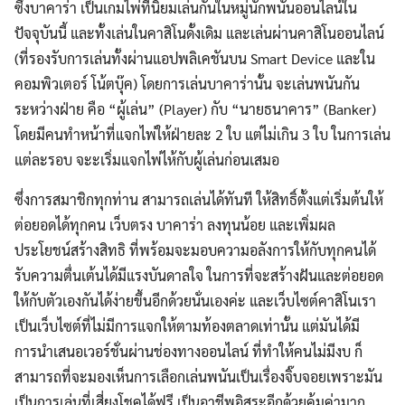
ซึ่งบาคาร่า เป็นเกมไพ่ที่นิยมเล่นกันในหมู่นักพนันออนไลน์ใน
ปัจจุบันนี้ และทั้งเล่นในคาสิโนดั้งเดิม และเล่นผ่านคาสิโนออนไลน์
(ที่รองรับการเล่นทั้งผ่านแอปพลิเคชันบน Smart Device และใน
คอมพิวเตอร์ โน้ตบุ๊ค) โดยการเล่นบาคาร่านั้น จะเล่นพนันกัน
ระหว่างฝ่าย คือ “ผู้เล่น” (Player) กับ “นายธนาคาร” (Banker)
โดยมีคนทำหน้าที่แจกไพ่ให้ฝ่ายละ 2 ใบ แต่ไม่เกิน 3 ใบ ในการเล่น
แต่ละรอบ จะะเริ่มแจกไพ่ไห้กับผู้เล่นก่อนเสมอ
ซึ่งการสมาชิกทุกท่าน สามารถเล่นได้ทันที ให้สิทธิ์ตั้งแต่เริ่มต้นให้
ต่อยอดได้ทุกคน เว็บตรง บาคาร่า ลงทุนน้อย และเพิ่มผล
ประโยชน์สร้างสิทธิ ที่พร้อมจะมอบความอลังการให้กับทุกคนได้
รับความตื่นเต้นได้มีแรงบันดาลใจ ในการที่จะสร้างฝันและต่อยอด
ให้กับตัวเองกันได้ง่ายขึ้นอีกด้วยนั่นเองค่ะ และเว็บไซต์คาสิโนเรา
เป็นเว็บไซต์ที่ไม่มีการแจกให้ตามท้องตลาดเท่านั้น แต่มันได้มี
การนำเสนอเวอร์ชั่นผ่านช่องทางออนไลน์ ที่ทำให้คนไม่มีงบ ก็
สามารถที่จะมองเห็นการเลือกเล่นพนันเป็นเรื่องจิ๊บจอยเพราะมัน
เป็นการเล่นที่เสี่ยงโชคได้ฟรี เป็นอาชีพอิสระอีกด้วยคุ้มค่ามาก