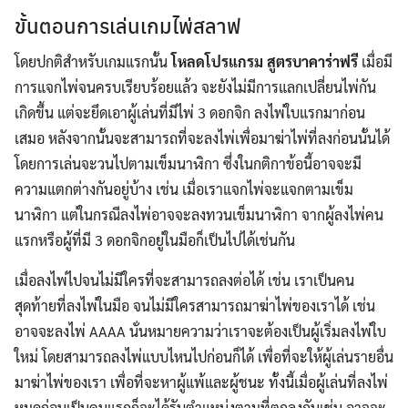
ขั้นตอนการเล่นเกมไพ่สลาฟ
โดยปกติสำหรับเกมแรกนั้น
โหลดโปรแกรม สูตรบาคาร่าฟรี
เมื่อมี
การแจกไพ่จนครบเรียบร้อยแล้ว จะยังไม่มีการแลกเปลี่ยนไพ่กัน
เกิดขึ้น แต่จะยึดเอาผู้เล่นที่มีไพ่ 3 ดอกจิก ลงไพ่ใบแรกมาก่อน
เสมอ หลังจากนั้นจะสามารถที่จะลงไพ่เพื่อมาฆ่าไพ่ที่ลงก่อนนั้นได้
โดยการเล่นจะวนไปตามเข็มนาฬิกา ซึ่งในกติกาข้อนี้อาจจะมี
ความแตกต่างกันอยู่บ้าง เช่น เมื่อเราแจกไพ่จะแจกตามเข็ม
นาฬิกา แต่ในกรณีลงไพ่อาจจะลงทวนเข็มนาฬิกา จากผู้ลงไพ่คน
แรกหรือผู้ที่มี 3 ดอกจิกอยู่ในมือก็เป็นไปได้เช่นกัน
เมื่อลงไพ่ไปจนไม่มีใครที่จะสามารถลงต่อได้ เช่น เราเป็นคน
สุดท้ายที่ลงไพ่ในมือ จนไม่มีใครสามารถมาฆ่าไพ่ของเราได้ เช่น
อาจจะลงไพ่ AAAA นั่นหมายความว่าเราจะต้องเป็นผู้เริ่มลงไพ่ใบ
ใหม่ โดยสามารถลงไพ่แบบไหนไปก่อนก็ได้ เพื่อที่จะให้ผู้เล่นรายอื่น
มาฆ่าไพ่ของเรา เพื่อที่จะหาผู้แพ้และผู้ชนะ ทั้งนี้เมื่อผู้เล่นที่ลงไพ่
หมดก่อนเป็นคนแรกก็จะได้รับตำแหน่งตามที่ตกลงกันเช่น อาจจะ