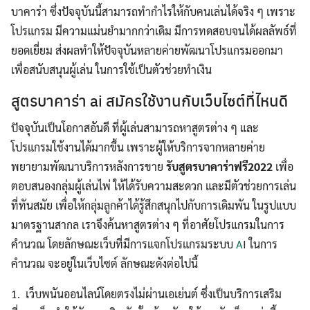
บาคาร่า ซึ่งปัจจุบันนี้สามารถทำกำไรให้กับคนเล่นได้จริง ๆ เพราะ
โปรแกรม มีความแม่นยำมากกว่าเดิม มีการทดสอบจนได้ผลลัพธ์ที่
ยอดเยี่ยม ส่งผลทำให้ปัจจุบันหลายค่ายพัฒนาโปรแกรมออกมา
เพื่อสนับสนุนผู้เล่น ในการใช้เป็นตัวช่วยทำเงิน
สูตรบาคาร่า ai สมัครใช้งานกับเว็บไซต์ที่ไหนดี
ปัจจุบันเป็นโอกาสอันดี ที่ผู้เล่นสามารถหาสูตรต่าง ๆ และ
โปรแกรมใช้งานได้มากขึ้น เพราะผู้ให้บริการจากหลายค่าย
พยายามพัฒนาบริการหลังการขาย
รับสูตรบาคาร่าฟรี2022
เพื่อ
ตอบสนองกลุ่มผู้เล่นไพ่ ให้ได้รับความสะดวก และมีตัวช่วยการเล่น
ที่ทันสมัย เพื่อให้กลุ่มลูกค้าได้รู้สึกสนุกไปกับการเดิมพัน ในรูปแบบ
มาตรฐานสากล เราจึงค้นหาสูตรต่าง ๆ ที่อาศัยโปรแกรมในการ
คำนวณ โดยลักษณะเว็บที่มีการแจกโปรแกรมระบบ
A
I ในการ
คำนวณ จะอยู่ในเว็บไซต์ ลักษณะดังต่อไปนี้
1. เว็บพนันออนไลน์โดยตรงไม่ผ่านเอเย่นต์ ซึ่งเป็นบริการเสริม