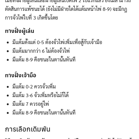
เมื่อทั้งฝ่ายผู้เล่นและฝ่ายผู้เล่นเปิดไพ่ 2 ใบแรกแล้ว ยังไม่สามารถ
ตัดสินการแพ้ชนะได้ (ยังไม่มีฝ่ายใดได้แต้มหน้าไพ่ 8-9) จะมีกฎ
การจั่วไพ่ใบที่ 3 เกิดขึ้นโดย
ทางฝั่งผู้เล่น
มีแต้มตั้งแต่ 0-5 ต้องจั่วไพ่เพิ่มเพื่อสู้กับเจ้ามือ
มีแต้มมากกว่า 6 ไม่ต้องจั่วไพ่
มีแต้ม 8-9 คือชนะในตานั้นทันที
ทางฝั่งเจ้ามือ
มีแต้ม 0-2 ควรจั่วเพิ่ม
มีแต้ม 3-6 จั่วเพิ่มหรือไม่ก็ได้
มีแต้ม 7 ควรอยู่ไพ่
มีแต้ม 8-9 คือชนะในตานั้นทันที
การเลือกเดิมพัน