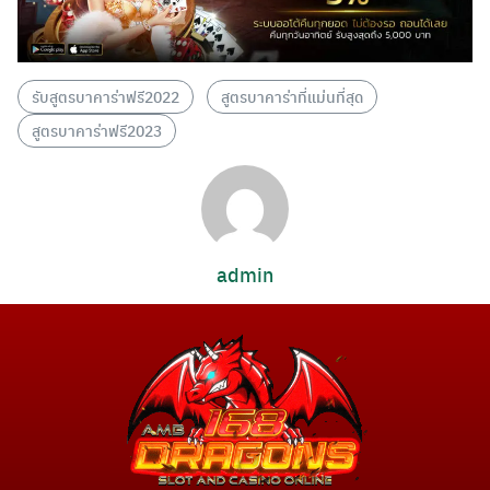
รับสูตรบาคาร่าฟรี2022
สูตรบาคาร่าที่แม่นที่สุด
สูตรบาคาร่าฟรี2023
admin