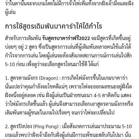
ว่าในตานั้นจะจบเกมโดยไม่มีการจั่วไพ่เพิ่มทั้งจากฝั่งเจ้ามือและฝั่ง
ผู้เล่น
การใช้สูตรเดิมพันบาคาร่าให้ได้กำไร
สำหรับการเดิมพัน
รับสูตรบาคาร่าฟรี2022
จะมีสูตรที่เกิดขึ้นอยู่
บ่อยๆ อยู่ 2 สูตร ซึ่งเป็นสูตรการเล่นที่ผู้เดิมพันหลายคนใช้แล้วได้
กำไรจากการเล่น โดยผู้เล่นจะต้องสังเกตสถานการณ์การเล่นไปสัก
5-10 ก่อน เพื่อดูว่าจะเลือกสูตรไหนมาใช้ดี ได้แก่
1. สูตรตามมังกร (Dragon) : การเกิดไพ่มังกรขึ้นในเกมบาคาร่า
นั่นแปลว่าคุณกำลังจะโชคดีแน่ๆ เพราะไพ่จะออกผลชนะอยู่ฝั่งใด
ฝั่งหนึ่งอยู่ตลอด เช่น ฝั่งผู้เล่นเป็นฝ่ายชนะมา 4-5 ตาติดกัน แสดง
ว่าไพ่มังกรเกิดขึ้นแล้ว ผู้เล่นจึงสามารถเลือกเอาสูตรตามมังกรหรือ
เดิมพันตามผู้ชนะในเกมไปเรื่อยๆ จนกว่าไพ่จะเปลี่ยนไป
2. สูตรปิงปอง (Ping Pong) : เมื่อสังเกตการเล่นมาประมาณ 5-10
เกมแล้วพบว่าฝั่งเจ้ามือกับฝั่งผู้เล่นมีการแพ้ชนะสลับกันไปมา นั่น