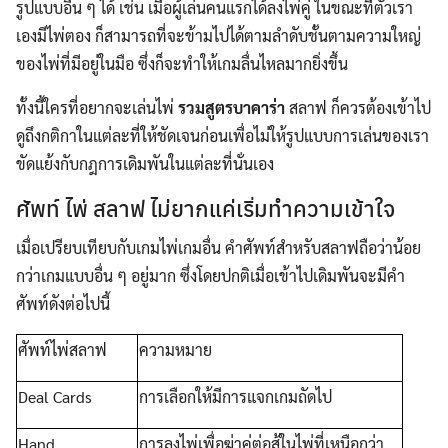
รูปแบบอื่น ๆ ได้ เช่น เมื่อผู้เล่นคนแรกได้ลงไพ่คู่ ในขณะที่ตัวเรา
เองมีไพ่ตอง ก็สามารถที่จะข้ามไปได้ตามลำดับชั้นตามความใหญ่
ของไพ่ที่มีอยู่ในมือ ซึ่งก็จะทำให้เกมลื่นไหลมากยิ่งขึ้น
ทั้งนี้ใครที่อยากจะเล่นไพ่
รวมสูตรบาคาร่า
สลาฟ ก็ควรต้องเข้าไป
ดูถึงกติกาในแต่ละที่ให้ชัดเจนก่อนเพื่อไม่ให้รูปแบบการเล่นของเรา
ขัดแย้งกับกฎการเดิมพันในแต่ละที่นั่นเอง
ศัพท์ ไพ่ สลาฟ ไม่ยากแค่เริ่มทำความเข้าใจ
เมื่อเปรียบเทียบกับเกมไพ่เกมอื่น คำศัพท์สำหรับสลาฟถือว่าน้อย
กว่าเกมแบบอื่น ๆ อยู่มาก ซึ่งโดยปกติเมื่อเข้าไปเดิมพันจะมีคำ
ศัพท์ดังต่อไปนี้
ศัพท์ไพ่สลาฟ
ความหมาย
Deal Cards
การเลือกให้มีการแจกเกมถัดไป
Hand
การลงไพ่เพื่อฆ่าคู่ต่อสู้ในไพ่ที่เหนือกว่า