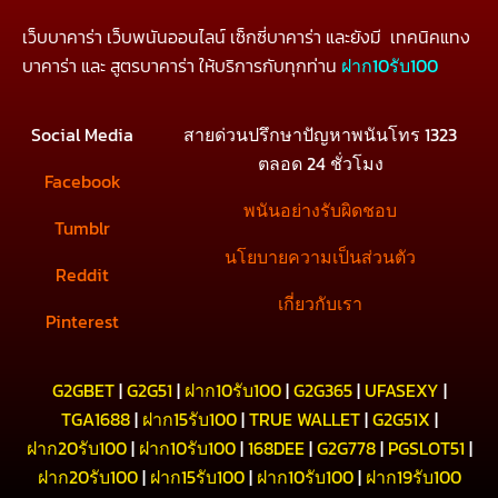
เว็บบาคาร่า เว็บพนันออนไลน์ เซ็กซี่บาคาร่า และยังมี เทคนิคแทง
บาคาร่า และ สูตรบาคาร่า ให้บริการกับทุกท่าน
ฝาก10รับ100
Social Media
สายด่วนปรึกษาปัญหาพนันโทร 1323
ตลอด 24 ชั่วโมง
Facebook
พนันอย่างรับผิดชอบ
Tumblr
นโยบายความเป็นส่วนตัว
Reddit
เกี่ยวกับเรา
Pinterest
G2GBET
|
G2G51
|
ฝาก10รับ100
|
G2G365
|
UFASEXY
|
TGA1688
|
ฝาก15รับ100
|
TRUE WALLET
|
G2G51X
|
ฝาก20รับ100
|
ฝาก10รับ100
|
168DEE
|
G2G778
|
PGSLOT51
|
ฝาก20รับ100
|
ฝาก15รับ100
|
ฝาก10รับ100
|
ฝาก19รับ100