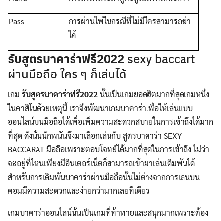
Pass
การผ่านไพ่ในกรณีที่ไม่มีใครสามารถฆ่า
ได้
รับสูตรบาคาร่าฟรี2022
sexy baccart
ผ่านมือถือ ใคร ๆ ก็เล่นได้
เกม
รับสูตรบาคาร่าฟรี2022
นั้นเป็นเกมยอดฮิตมากที่สุดเกมหนึ่ง
ในคาสิโนด้วยเหตุนี้ เราจึงพัฒนาเกมบาคาร่าเพื่อให้เล่นแบบ
ออนไลน์บนมือถือได้เพื่อเพิ่มความสะดวกสบายในการเข้าถึงได้มาก
ที่สุด ดังนั้นนักพนันจึงมาเลือกเล่นกับ สูตรบาคาร่า SEXY
BACCARAT มือถือเพราะตอบโจทย์ได้มากที่สุดในการเข้าถึง ไม่ว่า
จะอยู่ที่ไหนเพียงมีอินเตอร์เน็ตก็สามารถเข้ามาเล่นเดิมพันได้
สำหรับการเดิมพันบาคาร่าผ่านมือถือนั้นไม่ต่างจากการเล่นบน
คอมมีความสะดวกและง่ายกว่ามากเลยทีเดียว
เกมบาคาร่าออนไลน์นั้นเป็นเกมที่ท้าทายและสนุกมากเพราะต้อง