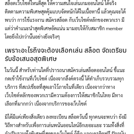
สล็อตเว็บไซต์ไหนดีสุด ให้ความสนใจเล่นเกมออนไลน์ ได้จริง
ติดตามความพิเศษสุดคุ้มแบบจัดหนักได้ในเนื้อหานี้ แล้วคุณจะได้
พบว่า การใช้แรงงาน สมัครสล็อต กับเว็บไซต์หลักของพวกเรา มี
แต่ว่าคำแนะนำสุดพิเศษอัดแน่น มามอบให้กับสมาชิก member
โดยยิ่งไปกว่านั้นอย่างยิ่งจริงๆ
เพราะอะไรถึงจะต้องเลือกเล่น สล็อต จัดเตรียม
รับข้อเสนอสุดพิเศษ
ในวันนี้ สำหรับท่านใดที่ปรารถนาสมัครเล่นสล็อตออนไลน์ ชี้แนะ
กดเข้าใช้งานที่เว็บไซต์ เนื่องจากลิ้งค์ตรงนี้ ได้ทำเก็บรวบรวมทุก
บริการ ที่สเปเชี่ยลที่สุดเอาไว้ภายในที่เดียว เนื่องจากว่าทาง
เว็บไซต์หลักของพวกเรามีความต้องการให้สมาชิกในไทย มีทาง
เลือกที่มากกว่า เนื่องจากบริการของเว็บไซต์
มิได้มีแค่เพียงสิ่งเดียว ลงทะเบียน สล็อตวันนี้ ทุกคนจะพบว่า ยังมี
วิถีทางสำหรับเพื่อการเล่นพนันออนไลน์อีกเยอะแยะ รวมทั้งสิ่งที่
จำเป็นรวมทั้งพิเศษที่สุดของเว็บไซต์ ก็คือ แจกเครดิตฟรี ปัจจุบัน