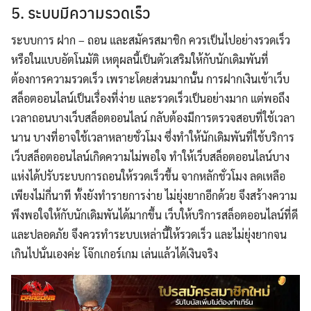
5. ระบบมีความรวดเร็ว
ระบบการ ฝาก – ถอน และสมัครสมาชิก ควรเป็นไปอย่างรวดเร็ว
หรือในแบบอัตโนมัติ เหตุผลนี้เป็นตัวเสริมให้กับนักเดิมพันที่
ต้องการความรวดเร็ว เพราะโดยส่วนมากนั้น การฝากเงินเข้าเว็บ
สล็อตออนไลน์เป็นเรื่องที่ง่าย และรวดเร็วเป็นอย่างมาก แต่พอถึง
เวลาถอนบางเว็บสล็อตออนไลน์ กลับต้องมีการตรวจสอบที่ใช้เวลา
นาน บางที่อาจใช้เวลาหลายชั่วโมง ซึ่งทำให้นักเดิมพันที่ใช้บริการ
เว็บสล็อตออนไลน์เกิดความไม่พอใจ ทำให้เว็บสล็อตออนไลน์บาง
แห่งได้ปรับระบบการถอนให้รวดเร็วขึ้น จากหลักชั่วโมง ลดเหลือ
เพียงไม่กี่นาที ทั้งยังทำรายการง่าย ไม่ยุ่งยากอีกด้วย จึงสร้างความ
พึงพอใจให้กับนักเดิมพันได้มากขึ้น เว็บให้บริการสล็อตออนไลน์ที่ดี
และปลอดภัย จึงควรทำระบบเหล่านี้ให้รวดเร็ว และไม่ยุ่งยากจน
เกินไปนั่นเองค่ะ โจ๊กเกอร์เกม เล่นแล้วได้เงินจริง