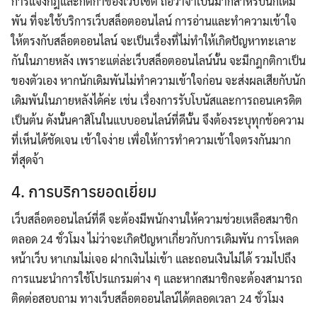
การแจ้งกฎและกติกาของเว็บไซต์ ถือว่าจำเป็นมากสำหรับนักเดิม
พัน ที่จะใช้บริการเว็บสล็อตออนไลน์ การอ่านและทำความเข้าใจ
ให้ตรงกับสล็อตออนไลน์ จะเป็นเรื่องที่ไม่ทำให้เกิดปัญหาทะเลาะ
กันในภายหลัง เพราะแต่ล่ะเว็บสล็อตออนไลน์นั้น จะมีกฎกติกาเป็น
ของตัวเอง หากนักเดิมพันไม่ทำความเข้าใจก่อน จะส่งผลเสียกับนัก
เดิมพันในภายหลังได้ค่ะ เช่น เรื่องการรับโบนัสและการถอนเครดิต
เป็นต้น ดังนั้นคาสิโนในแบบออนไลน์ที่ดีนั้น จึงต้องระบุทุกข้อความ
ที่เห็นได้ชัดเจน เข้าใจง่าย เพื่อให้การทำความเข้าใจตรงกันมาก
ที่สุดจ้า
4. การบริการยอดเยี่ยม
เว็บสล็อตออนไลน์ที่ดี จะต้องมีพนักงานให้ความช่วยเหลือสมาชิก
ตลอด 24 ชั่วโมง ไม่ว่าจะเกิดปัญหาเกี่ยวกับการเดิมพัน การโหลด
หน้าเว็บ หาเกมไม่เจอ ฝากเงินไม่เข้า และถอนเงินไม่ได้ รวมไปถึง
การแนะนำการใช้โปรแกรมต่าง ๆ และหากสมาชิกจะต้องสามารถ
ติดต่อสอบถาม ทางเว็บสล็อตออนไลน์ได้ตลอดเวลา 24 ชั่วโมง