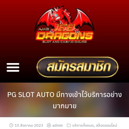
PG SLOT AUTO มีทางเข้าไว้บริการอย่าง
มากมาย
15 สิงหาคม 2023
admin
บริการทั้งหมด
,
สล็อตออนไลน์